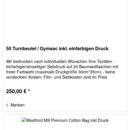
50 Turnbeutel / Gymsac inkl. einfarbigen Druck
Wir bedrucken nach individuellen Wünschen Ihre Textilien. -
einfarbiger/einseitiger Siebdruck auf 20 Baumwolltaschen mit
freier Farbwahl (maximale Druckgröße 30cm*35cm) - keine
versteckten Kosten; Film- und Siebkosten sind im Preis
enthalten Bitte geben Sie die Beutelfarbe im Feld "Textilgrößen
/ Textilfarbe" an!
250,00 € *
Merken