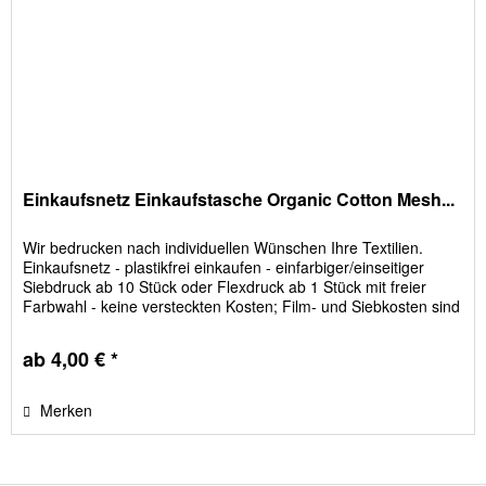
Einkaufsnetz Einkaufstasche Organic Cotton Mesh...
Wir bedrucken nach individuellen Wünschen Ihre Textilien.
Einkaufsnetz - plastikfrei einkaufen - einfarbiger/einseitiger
Siebdruck ab 10 Stück oder Flexdruck ab 1 Stück mit freier
Farbwahl - keine versteckten Kosten; Film- und Siebkosten sind
im Preis enthalten Bitte geben Sie die Farbe des
Einkaufsnetzes im Feld "Textilgrößen / Textilfarbe" an!
ab 4,00 € *
Merken