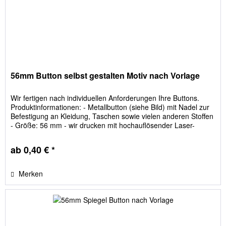
56mm Button selbst gestalten Motiv nach Vorlage
Wir fertigen nach individuellen Anforderungen Ihre Buttons.
Produktinformationen: - Metallbutton (siehe Bild) mit Nadel zur
Befestigung an Kleidung, Taschen sowie vielen anderen Stoffen
- Größe: 56 mm - wir drucken mit hochauflösender Laser-
Technologie (wasserbeständig) So funktioniert es: 1. Sie
senden uns das Bild, welches später auf den Button sein soll. 2.
ab 0,40 € *
Wir erhalten...
Merken