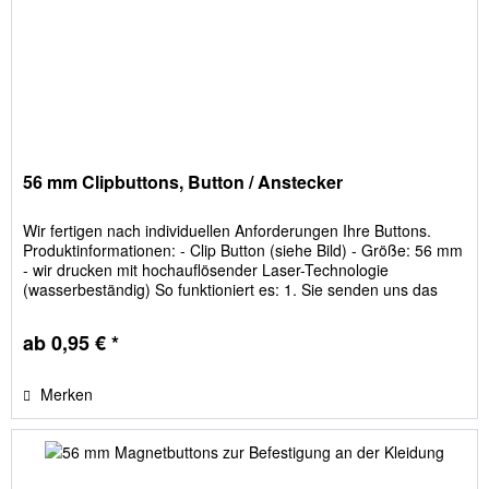
56 mm Clipbuttons, Button / Anstecker
Wir fertigen nach individuellen Anforderungen Ihre Buttons.
Produktinformationen: - Clip Button (siehe Bild) - Größe: 56 mm
- wir drucken mit hochauflösender Laser-Technologie
(wasserbeständig) So funktioniert es: 1. Sie senden uns das
Bild, welches später auf den Button sein soll. 2. Wir erhalten Ihr
Bild, indem Sie einfach unter dem Menüpunkt Bild hochladen
ab 0,95 € *
auf...
Merken