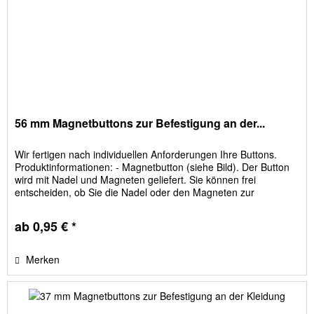
56 mm Magnetbuttons zur Befestigung an der...
Wir fertigen nach individuellen Anforderungen Ihre Buttons.
Produktinformationen: - Magnetbutton (siehe Bild). Der Button
wird mit Nadel und Magneten geliefert. Sie können frei
entscheiden, ob Sie die Nadel oder den Magneten zur
Befestigung nutzen - Größe: 56 mm - kleiner Neodymmagnet
(ca. 11mm*2,5mm) garantiert den Halt an der Kleidung ohne
ab 0,95 € *
diese zu beschädigen - wir...
Merken