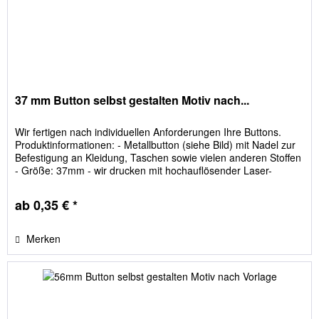
37 mm Button selbst gestalten Motiv nach...
Wir fertigen nach individuellen Anforderungen Ihre Buttons.
Produktinformationen: - Metallbutton (siehe Bild) mit Nadel zur
Befestigung an Kleidung, Taschen sowie vielen anderen Stoffen
- Größe: 37mm - wir drucken mit hochauflösender Laser-
Technologie (wasserbeständig) So funktioniert es: 1. Sie
senden uns das Bild, welches später auf den Button sein soll. 2.
ab 0,35 € *
Wir erhalten...
Merken