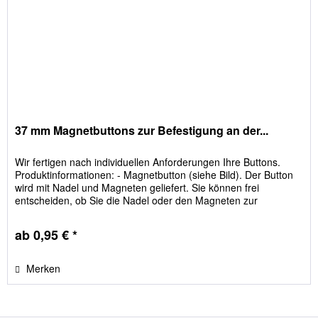
37 mm Magnetbuttons zur Befestigung an der...
Wir fertigen nach individuellen Anforderungen Ihre Buttons.
Produktinformationen: - Magnetbutton (siehe Bild). Der Button
wird mit Nadel und Magneten geliefert. Sie können frei
entscheiden, ob Sie die Nadel oder den Magneten zur
Befestigung nutzen - Größe: 37 mm - kleiner Neodymmagnet
(ca. 11mm*2,5mm) garantiert den Halt an der Kleidung ohne
ab 0,95 € *
diese zu beschädigen - wir...
Merken