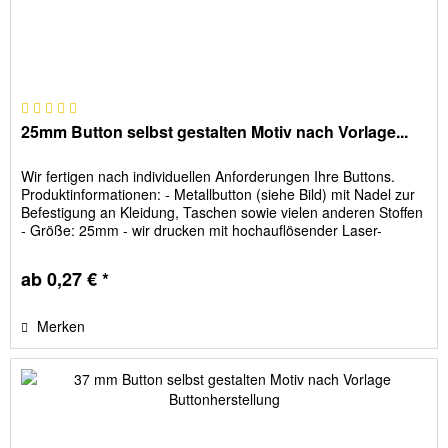
25mm Button selbst gestalten Motiv nach Vorlage...
Wir fertigen nach individuellen Anforderungen Ihre Buttons.
Produktinformationen: - Metallbutton (siehe Bild) mit Nadel zur
Befestigung an Kleidung, Taschen sowie vielen anderen Stoffen
- Größe: 25mm - wir drucken mit hochauflösender Laser-
Technologie (wasserbeständig) So funktioniert es: 1. Sie
senden uns das Bild, welches später auf den Button sein soll. 2.
ab 0,27 € *
Wir erhalten...
Merken