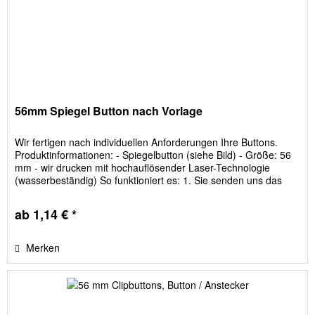
56mm Spiegel Button nach Vorlage
Wir fertigen nach individuellen Anforderungen Ihre Buttons.
Produktinformationen: - Spiegelbutton (siehe Bild) - Größe: 56
mm - wir drucken mit hochauflösender Laser-Technologie
(wasserbeständig) So funktioniert es: 1. Sie senden uns das
Bild, welches später auf den Button sein soll. 2. Wir erhalten Ihr
Bild, indem Sie einfach unter dem Menüpunkt Bild hochladen
ab 1,14 € *
auf...
Merken