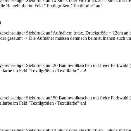
iger/einseitiger Siebdruck ab 10 Stück oder Flexdruck ab 1 Stück mit
die Beutelfarbe im Feld "Textilgrößen / Textilfarbe" an!
iger/einseitiger Siebdruck auf Aufnähern (max. Druckgröße = 12cm an d
oder gesäumt -> Die Aufnäher mussen demnach beim aufnähen auch umg
biger/einseitiger Siebdruck auf 20 Baumwolltaschen mit freier Farbwa
lfarbe im Feld "Textilgrößen / Textilfarbe" an!
biger/einseitiger Siebdruck auf 50 Baumwolltaschen mit freier Farbwa
lfarbe im Feld "Textilgrößen / Textilfarbe" an!
iger/einseitiger Siebdruck ab 10 Stück oder Flexdruck ab 1 Stück mit 