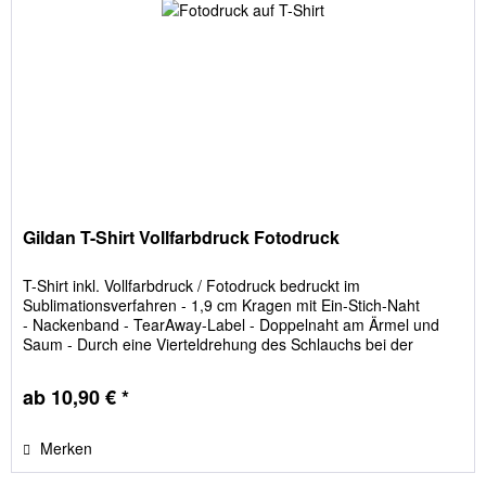
Gildan T-Shirt Vollfarbdruck Fotodruck
T-Shirt inkl. Vollfarbdruck / Fotodruck bedruckt im
Sublimationsverfahren - 1,9 cm Kragen mit Ein-Stich-Naht
- Nackenband - TearAway-Label - Doppelnaht am Ärmel und
Saum - Durch eine Vierteldrehung des Schlauchs bei der
Verarbeitung wird eine Mittelfalte im Shirt vermieden
- Grammatur in g/m²: 169 g/m² - Materialzusammensetzung:
ab 10,90 € *
100% Polyester - Größenlauf S, M, L, XL, XXL,...
Merken