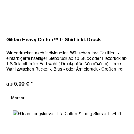
Gildan Heavy Cotton™ T- Shirt inkl. Druck
Wir bedrucken nach individuellen Wünschen Ihre Textilien. -
einfarbiger/einseitiger Siebdruck ab 10 Stück oder Flexdruck ab
1 Stück mit freier Farbwahl ( Druckgröße 30cm*40cm) - freie
Wahl zwischen Rücken-, Brust- oder Ärmeldruck - Größen frei
einteilbar - keine versteckten Kosten; Film- und Siebkosten sind
im Preis enthalten
ab 5,00 € *
Merken