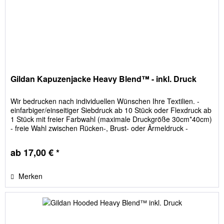
Gildan Kapuzenjacke Heavy Blend™ - inkl. Druck
Wir bedrucken nach individuellen Wünschen Ihre Textilien. -
einfarbiger/einseitiger Siebdruck ab 10 Stück oder Flexdruck ab
1 Stück mit freier Farbwahl (maximale Druckgröße 30cm*40cm)
- freie Wahl zwischen Rücken-, Brust- oder Ärmeldruck -
Größen frei einteilbar - keine versteckten Kosten; Film- und
Siebkosten sind im Preis enthalten
ab 17,00 € *
Merken