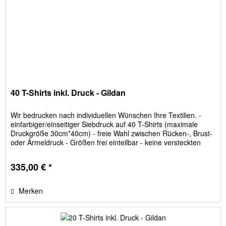
40 T-Shirts inkl. Druck - Gildan
Wir bedrucken nach individuellen Wünschen Ihre Textilien. -
einfarbiger/einseitiger Siebdruck auf 40 T-Shirts (maximale
Druckgröße 30cm*40cm) - freie Wahl zwischen Rücken-, Brust-
oder Ärmeldruck - Größen frei einteilbar - keine versteckten
Kosten; Film- und Siebkosten sind im Preis enthalten -
Lieferumfang: 40 T-Shirts inkl. einseitigem/ einfarbigen
335,00 € *
Siebdruck nach Vorlage -
Merken