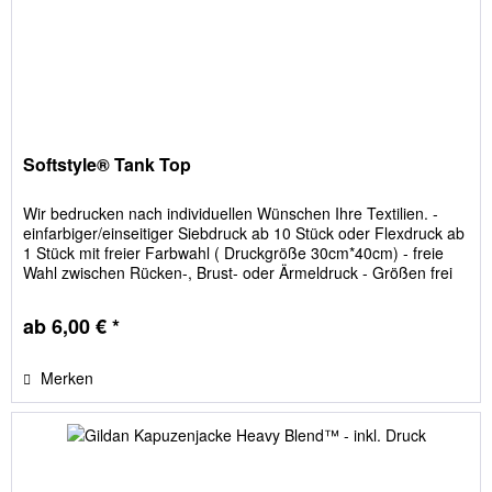
Softstyle® Tank Top
Wir bedrucken nach individuellen Wünschen Ihre Textilien. -
einfarbiger/einseitiger Siebdruck ab 10 Stück oder Flexdruck ab
1 Stück mit freier Farbwahl ( Druckgröße 30cm*40cm) - freie
Wahl zwischen Rücken-, Brust- oder Ärmeldruck - Größen frei
einteilbar - keine versteckten Kosten; Film- und Siebkosten sind
im Preis enthalten
ab 6,00 € *
Merken