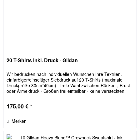
20 T-Shirts inkl. Druck - Gildan
Wir bedrucken nach individuellen Wünschen Ihre Textilien. -
einfarbiger/einseitiger Siebdruck auf 20 T-Shirts (maximale
Druckgröße 30cm*40cm) - freie Wahl zwischen Rücken-, Brust-
oder Ärmeldruck - Größen frei einteilbar - keine versteckten
Kosten; Film- und Siebkosten sind im Preis enthalten -
Lieferumfang: 20 T-Shirts inkl. einseitigem/ einfarbigen
175,00 € *
Siebdruck nach Vorlage
Merken