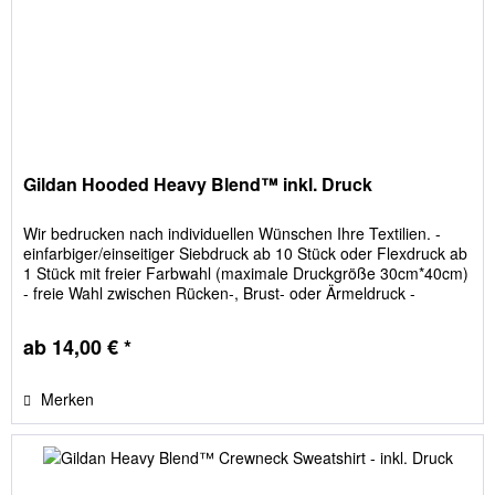
Gildan Hooded Heavy Blend™ inkl. Druck
Wir bedrucken nach individuellen Wünschen Ihre Textilien. -
einfarbiger/einseitiger Siebdruck ab 10 Stück oder Flexdruck ab
1 Stück mit freier Farbwahl (maximale Druckgröße 30cm*40cm)
- freie Wahl zwischen Rücken-, Brust- oder Ärmeldruck -
Größen frei einteilbar - keine versteckten Kosten; Film- und
Siebkosten sind im Preis enthalten Wir bedrucken nach
ab 14,00 € *
individuellen Wünschen...
Merken