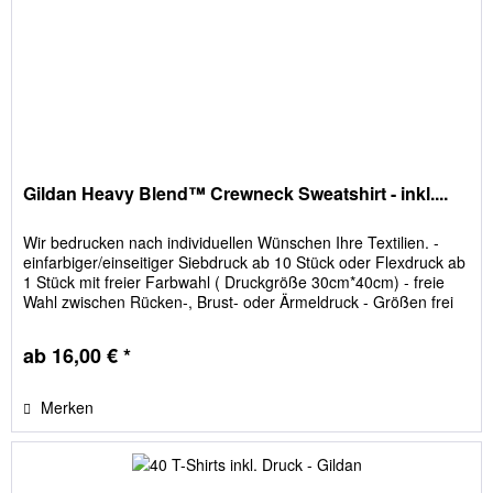
Gildan Heavy Blend™ Crewneck Sweatshirt - inkl....
Wir bedrucken nach individuellen Wünschen Ihre Textilien. -
einfarbiger/einseitiger Siebdruck ab 10 Stück oder Flexdruck ab
1 Stück mit freier Farbwahl ( Druckgröße 30cm*40cm) - freie
Wahl zwischen Rücken-, Brust- oder Ärmeldruck - Größen frei
einteilbar - keine versteckten Kosten; Film- und Siebkosten sind
im Preis enthalten
ab 16,00 € *
Merken