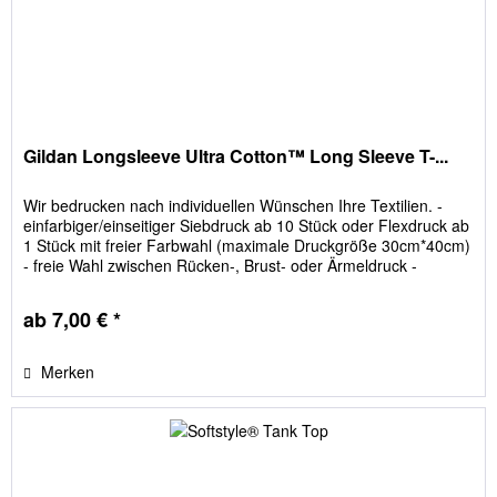
Gildan Longsleeve Ultra Cotton™ Long Sleeve T-...
Wir bedrucken nach individuellen Wünschen Ihre Textilien. -
einfarbiger/einseitiger Siebdruck ab 10 Stück oder Flexdruck ab
1 Stück mit freier Farbwahl (maximale Druckgröße 30cm*40cm)
- freie Wahl zwischen Rücken-, Brust- oder Ärmeldruck -
Größen frei einteilbar - keine versteckten Kosten; Film- und
Siebkosten sind im Preis enthalten
ab 7,00 € *
Merken