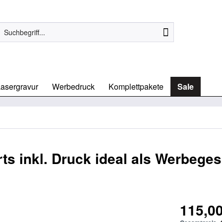
asergravur
Werbedruck
Komplettpakete
Sale
s inkl. Druck ideal als Werbege
s
115,00