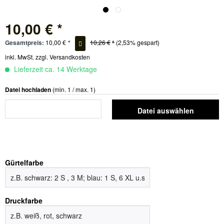
10,00 € *
Gesamtpreis:
10,00
€
*
10,26
€
*
(2,53% gespart)
inkl. MwSt.
zzgl. Versandkosten
Lieferzeit ca. 14 Werktage
Datei hochladen
(min. 1 / max. 1)
Datei auswählen
Gürtelfarbe
Druckfarbe