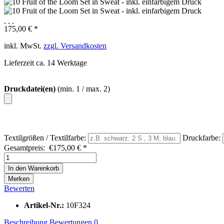
175,00 € *
inkl. MwSt.
zzgl. Versandkosten
Lieferzeit ca. 14 Werktage
Druckdatei(en)
(min. 1 / max. 2)
Textilgrößen / Textilfarbe:
Druckfarbe:
Gesamtpreis:
€
175,00
€
*
In den
Warenkorb
Merken
Bewerten
Artikel-Nr.:
10F324
Beschreibung
Bewertungen
0